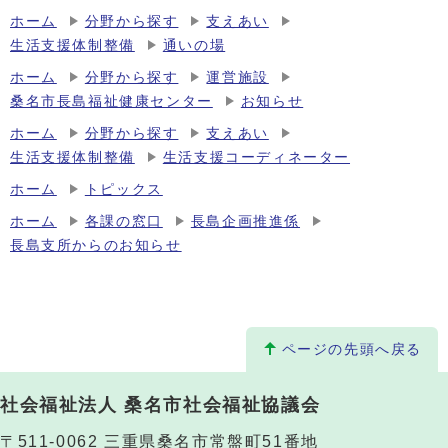
ホーム
分野から探す
支えあい
生活支援体制整備
通いの場
ホーム
分野から探す
運営施設
桑名市長島福祉健康センター
お知らせ
ホーム
分野から探す
支えあい
生活支援体制整備
生活支援コーディネーター
ホーム
トピックス
ホーム
各課の窓口
長島企画推進係
長島支所からのお知らせ
ページの先頭へ戻る
社会福祉法人 桑名市社会福祉協議会
〒511-0062 三重県桑名市常盤町51番地